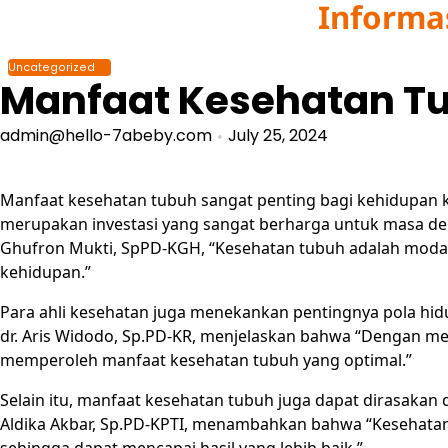
Informa
Skip
to
content
Uncategorized
Manfaat Kesehatan Tu
admin@hello-7abeby.com
July 25, 2024
Manfaat kesehatan tubuh sangat penting bagi kehidupan ki
merupakan investasi yang sangat berharga untuk masa depa
Ghufron Mukti, SpPD-KGH, “Kesehatan tubuh adalah modal
kehidupan.”
Para ahli kesehatan juga menekankan pentingnya pola hid
dr. Aris Widodo, Sp.PD-KR, menjelaskan bahwa “Dengan men
memperoleh manfaat kesehatan tubuh yang optimal.”
Selain itu, manfaat kesehatan tubuh juga dapat dirasakan d
Aldika Akbar, Sp.PD-KPTI, menambahkan bahwa “Kesehatan t