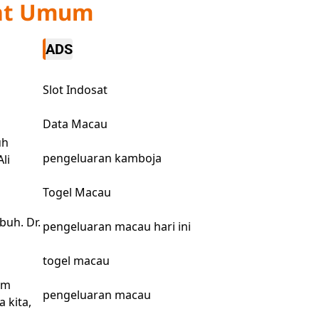
kat Umum
ADS
Slot Indosat
Data Macau
uh
pengeluaran kamboja
li
Togel Macau
buh. Dr.
pengeluaran macau hari ini
togel macau
am
pengeluaran macau
 kita,