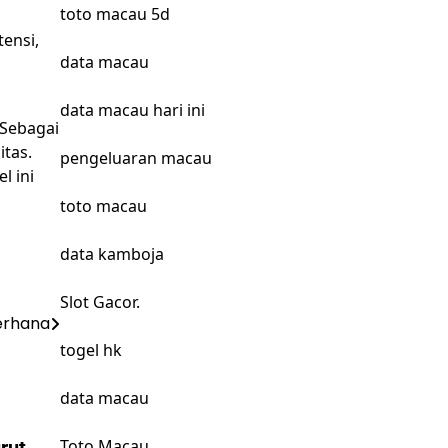
toto macau 5d
tensi,
data macau
o
data macau hari ini
 Sebagai
tas.
pengeluaran macau
l ini
toto macau
data kamboja
Slot Gacor.
erhana
togel hk
data macau
Toto Macau
rut