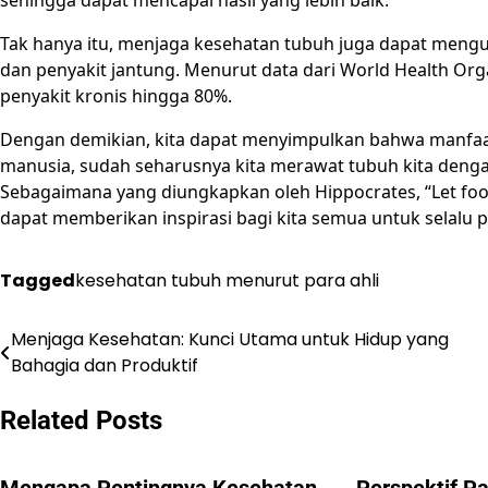
sehingga dapat mencapai hasil yang lebih baik.”
Tak hanya itu, menjaga kesehatan tubuh juga dapat mengura
dan penyakit jantung. Menurut data dari World Health Org
penyakit kronis hingga 80%.
Dengan demikian, kita dapat menyimpulkan bahwa manfaat
manusia, sudah seharusnya kita merawat tubuh kita dengan
Sebagaimana yang diungkapkan oleh Hippocrates, “Let food
dapat memberikan inspirasi bagi kita semua untuk selalu p
Tagged
kesehatan tubuh menurut para ahli
Menjaga Kesehatan: Kunci Utama untuk Hidup yang
Post
Bahagia dan Produktif
navigation
Related Posts
Mengapa Pentingnya Kesehatan
Perspektif Pa