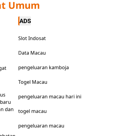
kat Umum
ADS
Slot Indosat
Data Macau
pengeluaran kamboja
gat
Togel Macau
rus
pengeluaran macau hari ini
rbaru
an dan
togel macau
pengeluaran macau