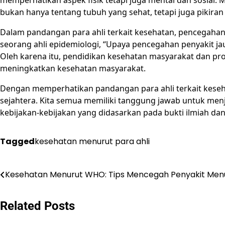
memperhatikan aspek fisik tetapi juga mental dan sosial.
bukan hanya tentang tubuh yang sehat, tetapi juga pikiran
Dalam pandangan para ahli terkait kesehatan, pencegahan
seorang ahli epidemiologi, “Upaya pencegahan penyakit ja
Oleh karena itu, pendidikan kesehatan masyarakat dan pr
meningkatkan kesehatan masyarakat.
Dengan memperhatikan pandangan para ahli terkait keseh
sejahtera. Kita semua memiliki tanggung jawab untuk menj
kebijakan-kebijakan yang didasarkan pada bukti ilmiah da
Tagged
kesehatan menurut para ahli
Post
Kesehatan Menurut WHO: Tips Mencegah Penyakit Men
navigation
Related Posts