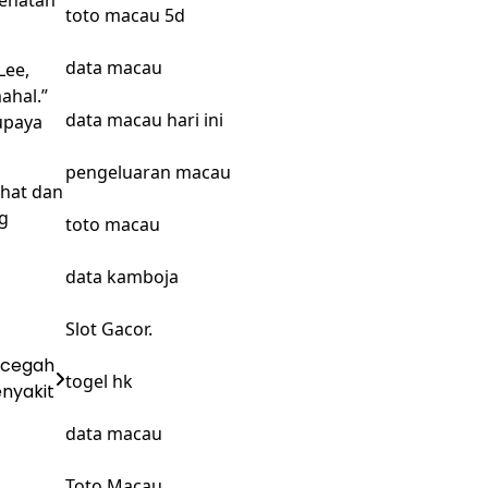
sehatan
toto macau 5d
data macau
Lee,
ahal.”
data macau hari ini
upaya
pengeluaran macau
ehat dan
ng
toto macau
data kamboja
Slot Gacor.
ncegah
togel hk
nyakit
data macau
Toto Macau