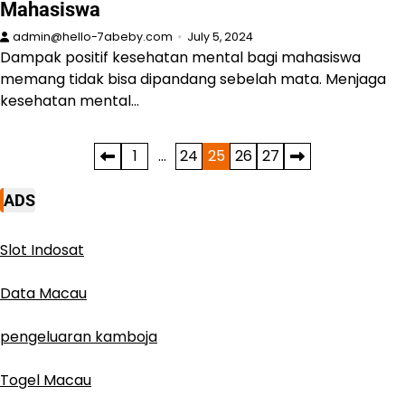
Mahasiswa
admin@hello-7abeby.com
July 5, 2024
Dampak positif kesehatan mental bagi mahasiswa
memang tidak bisa dipandang sebelah mata. Menjaga
kesehatan mental…
Posts
1
…
24
25
26
27
pagination
ADS
Slot Indosat
Data Macau
pengeluaran kamboja
Togel Macau