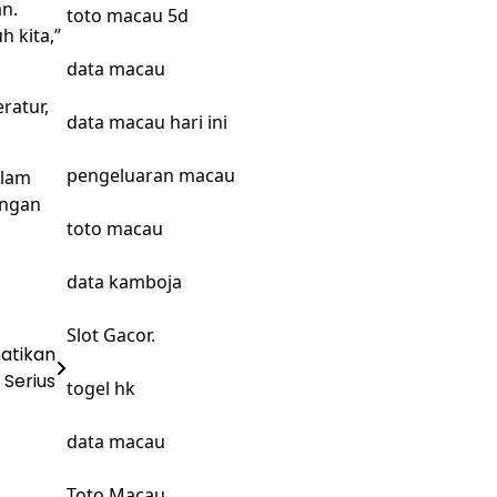
an.
toto macau 5d
 kita,”
data macau
ratur,
data macau hari ini
pengeluaran macau
alam
angan
toto macau
data kamboja
Slot Gacor.
atikan
 Serius
togel hk
data macau
Toto Macau