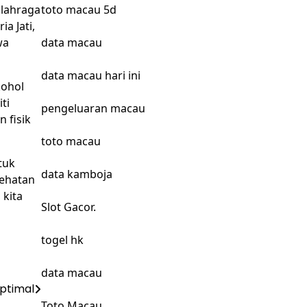
olahraga
toto macau 5d
a Jati,
wa
data macau
data macau hari ini
kohol
ti
pengeluaran macau
 fisik
toto macau
tuk
data kamboja
sehatan
 kita
Slot Gacor.
togel hk
data macau
ptimal
Toto Macau