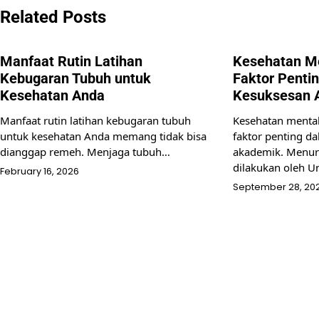
navigation
Related Posts
Manfaat Rutin Latihan
Kesehatan M
Kebugaran Tubuh untuk
Faktor Penti
Kesehatan Anda
Kesuksesan 
Manfaat rutin latihan kebugaran tubuh
Kesehatan menta
untuk kesehatan Anda memang tidak bisa
faktor penting d
dianggap remeh. Menjaga tubuh…
akademik. Menuru
dilakukan oleh U
February 16, 2026
September 28, 20