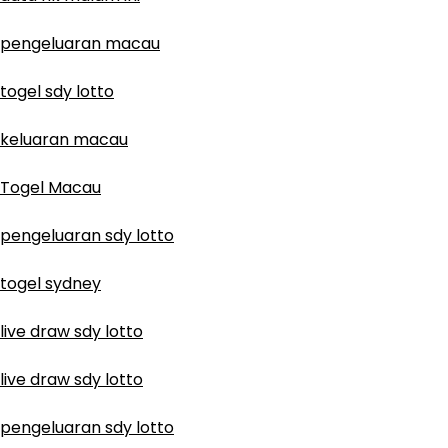
pengeluaran macau
togel sdy lotto
keluaran macau
Togel Macau
pengeluaran sdy lotto
togel sydney
live draw sdy lotto
live draw sdy lotto
pengeluaran sdy lotto