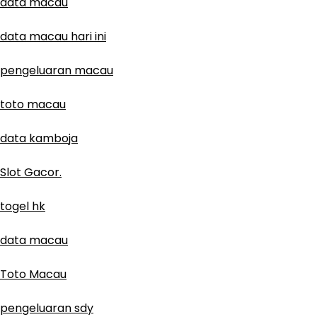
data macau
data macau hari ini
pengeluaran macau
toto macau
data kamboja
Slot Gacor.
togel hk
data macau
Toto Macau
pengeluaran sdy