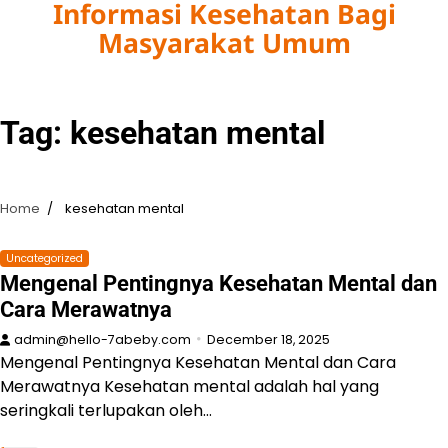
Informasi Kesehatan Bagi
Skip
to
Masyarakat Umum
content
Tag:
kesehatan mental
Home
kesehatan mental
Uncategorized
Mengenal Pentingnya Kesehatan Mental dan
Cara Merawatnya
admin@hello-7abeby.com
December 18, 2025
Mengenal Pentingnya Kesehatan Mental dan Cara
Merawatnya Kesehatan mental adalah hal yang
seringkali terlupakan oleh…