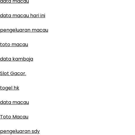
data macau
data macau hari ini
pengeluaran macau
toto macau
data kamboja
Slot Gacor.
togel hk
data macau
Toto Macau
pengeluaran sdy